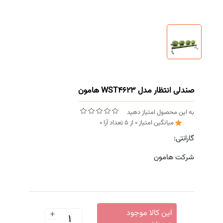
صندلی انتظار مدل WST4623 هامون
به این محصول امتیاز دهید
میانگین امتیاز
0
از
5
تعداد آرا
0
گارانتی:
شرکت هامون
+
این کالا موجود