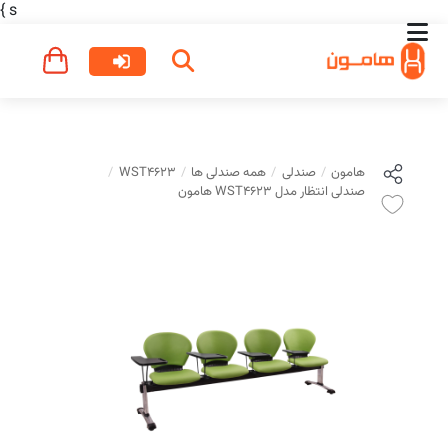
}
s
هامون
صندلی
همه صندلی ها
WST4623
صندلی انتظار مدل WST4623 هامون