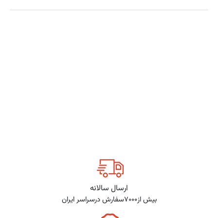
ارسال سالانه
بیش از7000سفارش درسراسر ایران