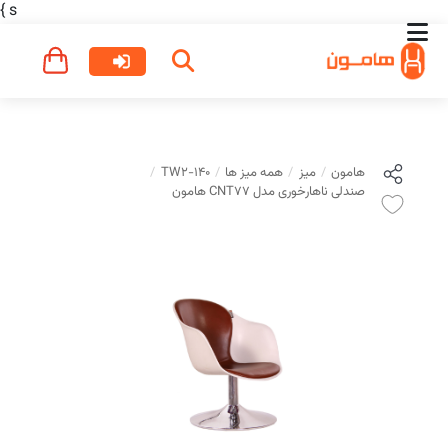
}
s
هامون
میز
همه میز ها
TW2-140
صندلی ناهارخوری مدل CNT77 هامون