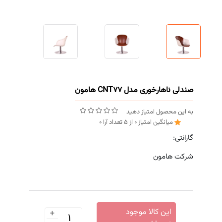
صندلی ناهارخوری مدل CNT77 هامون
به این محصول امتیاز دهید
میانگین امتیاز
0
از
5
تعداد آرا
0
گارانتی:
شرکت هامون
+
این کالا موجود