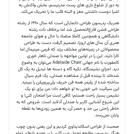
به دور از شلوغ بازی های پست مدرنیسم، بخش واکنش به
اشیا دوست داشتنی مغز و البته قلب ما را تحریک می‌کند.
هنریک پدرسون طراحی دانمارکی است که سال 1990 از رشته
طراحی فشن فارغ‌التحصیل شد اما برخلاف ذات رشته
دانشگاهی و همچنین کاملا متضاد با حال و هوای جامعه
هنری آن سال های اروپا، تصمیم گرفت دست به طراحی
محصولاتی در زمینه‌های مختلف بزند که فرمی مینیمال اما
کارا دارند. این را در اولین مواجهه با صندلی ناهار خوری
کامفورت با نام جهانی
Adelaide Chair
می‌توان به وضوع
دید. اجزای نشیمنگاه، تکیه گاه و دسته ها تبدیل به یک کل
شده‌اند تا بیننده قبل از مشاهده صندلی، یک فرم سیال
ساخته شده از پلیمر همه فن حریف پلی‌پروپیلن را ببینید.
این سیالیت خبر خوبی به او خواهد داد؛ من برای تو یک
نشیمن بسیار راحت هستم؛ کافی است مرا امتحان کنی! و
این شروع آشنایی کاربر با صندلی آدلاید است. شروعی که به
خاطر راحتی بی حد و حصر آن، به همین زودی‌ها به نقطه
پایان نمی‌رسد.
صحبت از طراحی اسکاندیناوی کردیم و این یعنی بدون چوب
هرگز. پدرسون وظیفه تحمل وزن کاربر را بر عهده پایه‌ای تمام