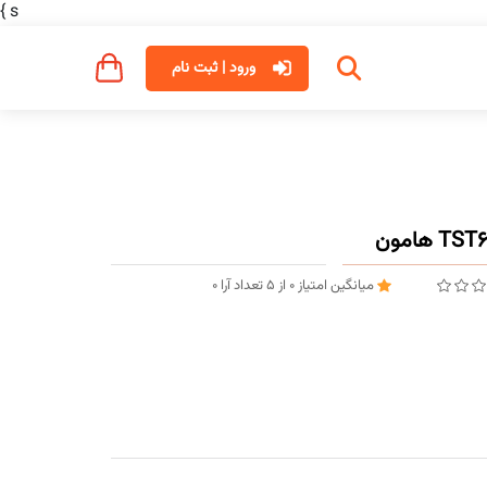
}
s
ورود | ثبت نام
میانگین امتیاز
0
از
5
تعداد آرا
0