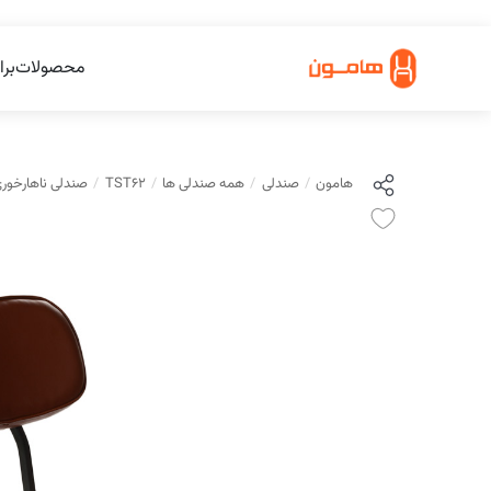
محصولات
برا
هامون
صندلی
همه صندلی ها
TST62
صندلی ناهارخوری مدل 62