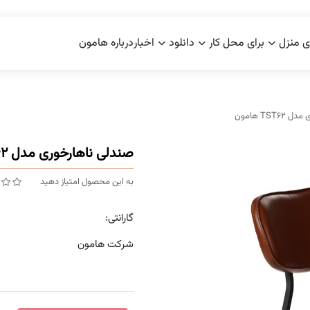
ی منزل
برای محل کار
دانلود
اخبار
درباره هامون
TST هامون
صندلی ناهارخوری مدل TST62 هامون
به این محصول امتیاز دهید
گارانتی:
شرکت هامون