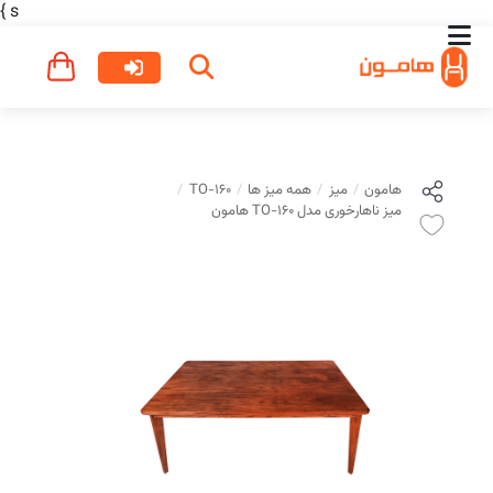
}
s
هامون
میز
همه میز ها
TO-160
میز ناهارخوری مدل TO-160 هامون