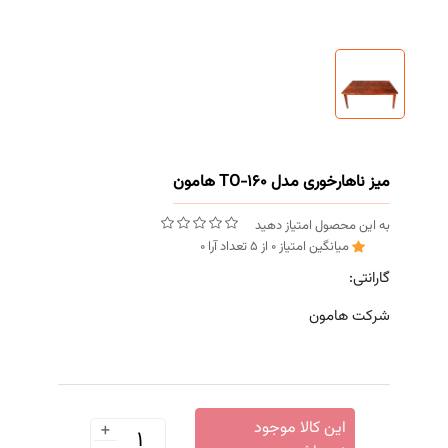
میز ناهارخوری مدل TO-160 هامون
به این محصول امتیاز دهید
میانگین امتیاز
0
از
5
تعداد آرا
0
گارانتی:
شرکت هامون
+
این کالا موجود