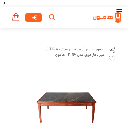
}
s
هامون
میز
همه میز ها
TK-160
میز ناهارخوری مدل TK-160 هامون