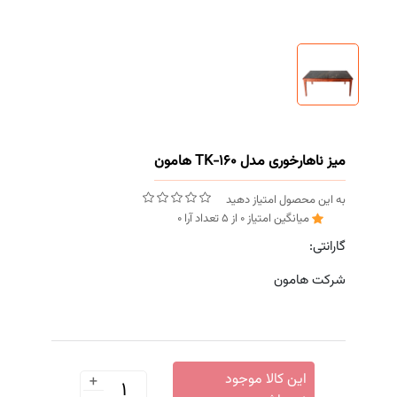
میز ناهارخوری مدل TK-160 هامون
به این محصول امتیاز دهید
میانگین امتیاز
0
از
5
تعداد آرا
0
گارانتی:
شرکت هامون
+
این کالا موجود