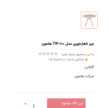
میز ناهارخوری مدل TI4-100 هامون
به این محصول امتیاز دهید
میانگین امتیاز
0
از
5
تعداد آرا
0
گارانتی:
شرکت هامون
+
این کالا موجود