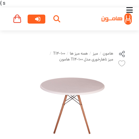
}
s
هامون
میز
همه میز ها
TI4-100
میز ناهارخوری مدل TI4-100 هامون