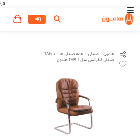
}
s
هامون
صندلی
همه صندلی ها
TA61-1
صندلی کنفرانسی مدل TA61-1 هامون