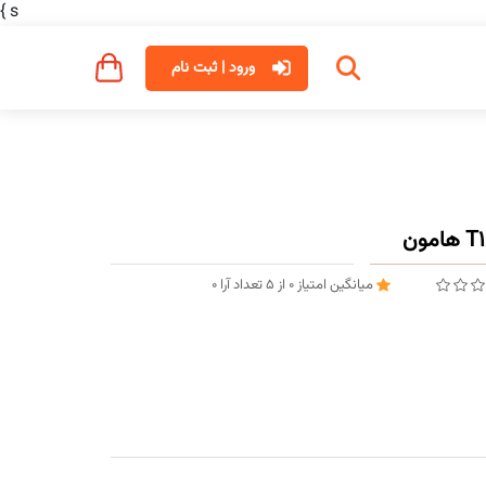
}
s
ورود | ثبت نام
میانگین امتیاز
0
از
5
تعداد آرا
0