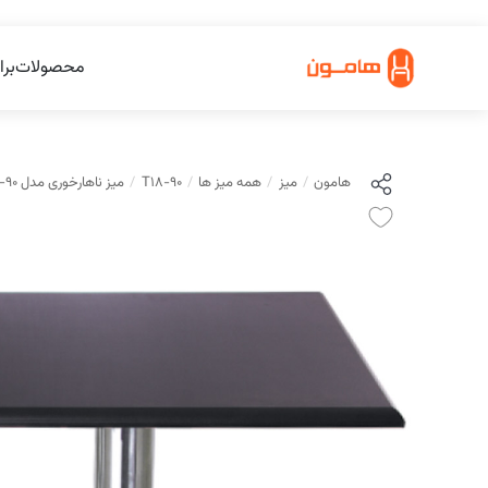
محصولات
برا
هامون
میز
همه میز ها
T18-90
میز ناهارخوری مدل T18-90 هامون