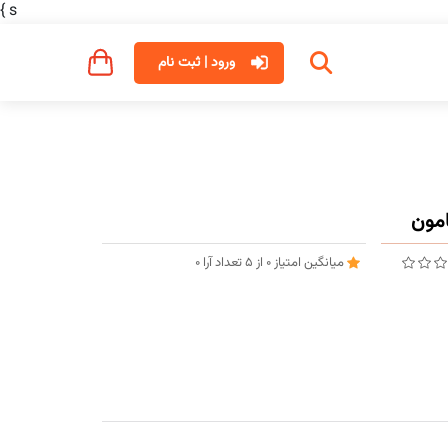
}
s
ورود | ثبت نام
میانگین امتیاز
0
از
5
تعداد آرا
0