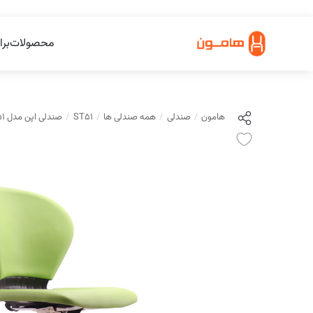
محصولات
برا
هامون
صندلی
همه صندلی ها
ST51
صندلی اپن مدل ST51 هامون