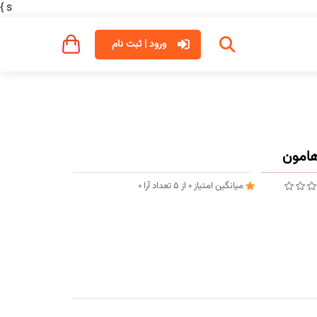
}
s
ورود | ثبت نام
میانگین امتیاز
0
از
5
تعداد آرا
0