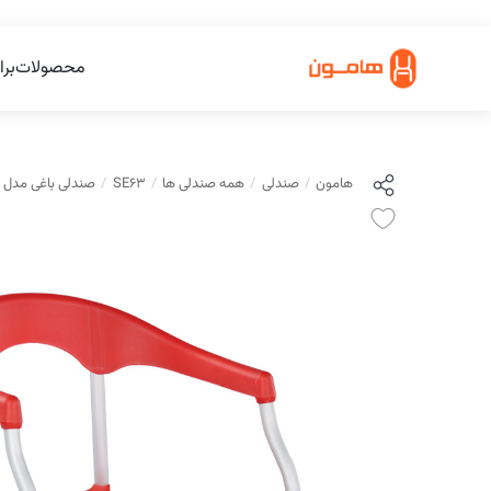
محصولات
برا
هامون
صندلی
همه صندلی ها
SE63
صندلی باغی مدل SE63 هامون