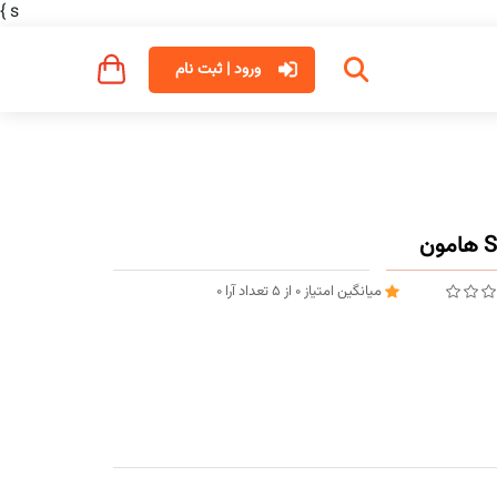
}
s
ورود | ثبت نام
میانگین امتیاز
0
از
5
تعداد آرا
0