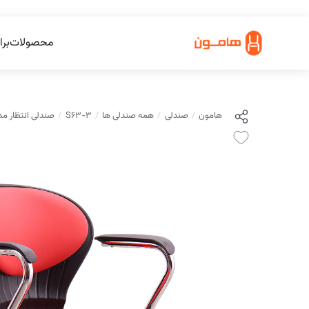
محصولات
برا
هامون
صندلی
همه صندلی ها
S63-3
صندلی انتظار مدل S63-3 ه