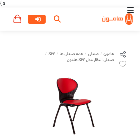
}
s
هامون
صندلی
همه صندلی ها
S62
صندلی انتظار مدل S62 هامون