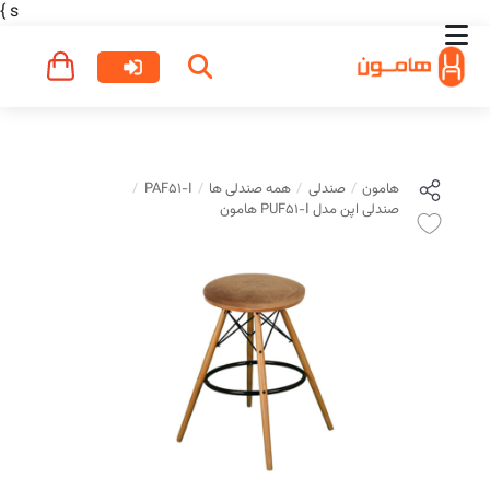
}
s
هامون
صندلی
همه صندلی ها
PAF51-I
صندلی اپن مدل PUF51-I هامون