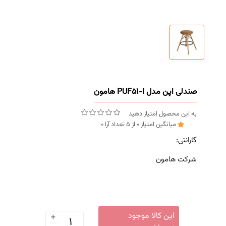
صندلی اپن مدل PUF51-I هامون
به این محصول امتیاز دهید
میانگین امتیاز
0
از
5
تعداد آرا
0
گارانتی:
شرکت هامون
+
این کالا موجود