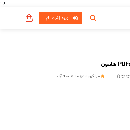
}
s
ورود | ثبت نام
میانگین امتیاز
0
از
5
تعداد آرا
0