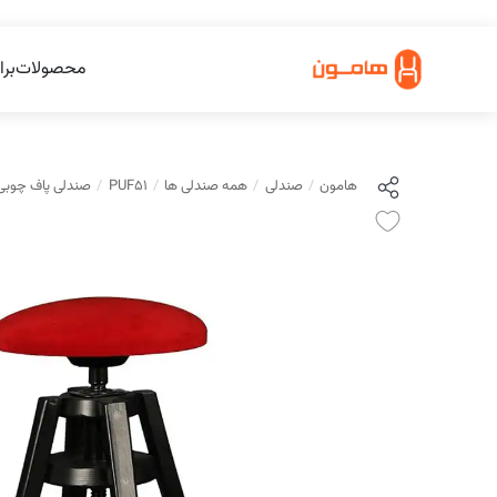
محصولات
برا
هامون
صندلی
همه صندلی ها
PUF51
صندلی پاف چوبی مدل F51