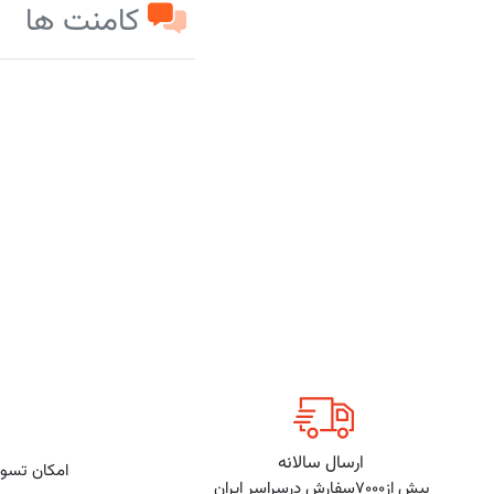
کامنت ها
ارسال سالانه
امکان تسوی
بیش از7000سفارش درسراسر ایران