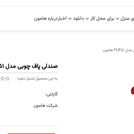
ی منزل
برای محل کار
دانلود
اخبار
درباره هامون
PU هامون
صندلی پاف چوبی مدل PUF51 هامون
به این محصول امتیاز دهید
گارانتی:
شرکت هامون