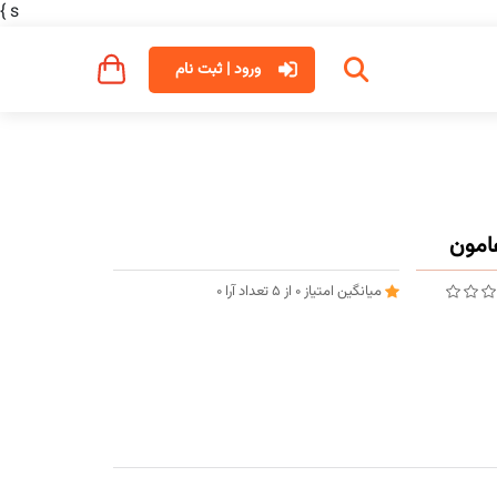
}
s
ورود | ثبت نام
میانگین امتیاز
0
از
5
تعداد آرا
0