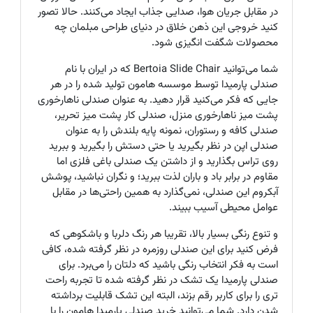
در مقابل جریان هوا، صدایی جذاب ایجاد می‌کنند. حالا تصور
کنید خروجی این ذهن خلاق در دنیای طراحی مبلمان چه
محصولات شگفت انگیزی شود.
شما می‌توانید
Bertoia Slide Chair
که در ایران با نام
صندلی پارمیدا توسط موسسه هامون تولید شده را در هر
جایی که فکر می‌کنید قرار دهید. به عنوان صندلی ناهارخوری
پشت میز ناهارخوری منزل، صندلی کار پشت میز تحریر،
صندلی کافه و رستوران، نمونه پایه بلندش را به عنوان
صندلی اپن در نظر بگیرید یا حتی دستش را بگیرید و ببرید
روی تراس بگذارید و از داشتن یک صندلی باغی فلزی اما
مقاوم در برابر باد و باران لذت ببرید؛ و نگران نباشید، پوشش
آبکروم این صندلی، نمی‌گذارد به همین راحتی‌ها در مقابل
عوامل محیطی آسیب ببیند.
و تنوع رنگی بسیار بالا، تقریبا هر رنگ دلربا و باشکوهی که
فرض کنید برای این صندلی روزمره در نظر گرفته شده، کافی
است به فکر انتخاب رنگی باشید که دلتان را می‌برد. برای
صندلی پارمیدا یک تشک در نظر گرفته شده تا تجربه راحت
تری را برای کاربر رقم بزند، البته این تشک قابلیت برداشته
شدن دارد. شما می‌توانید خرید صندلی پارمیدا هامون را با