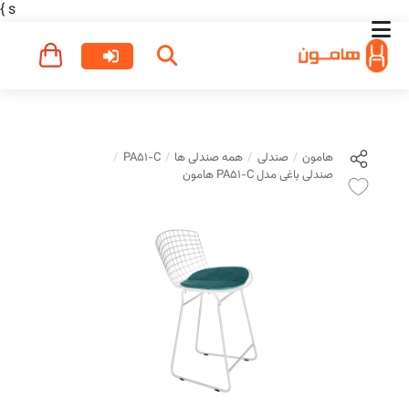
}
s
هامون
صندلی
همه صندلی ها
PA51-C
صندلی باغی مدل PA51-C هامون