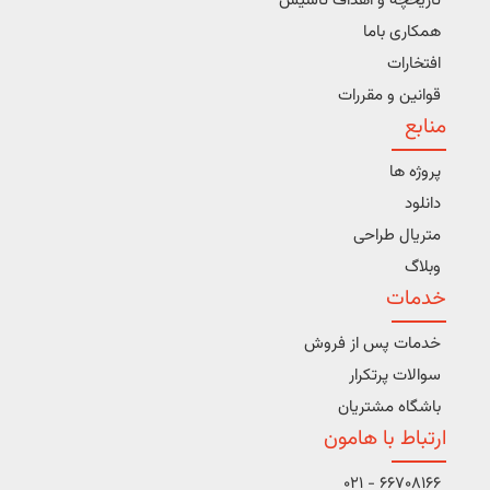
تاریخچه و اهداف تاسیس
همکاری باما
افتخارات
قوانین و مقررات
منابع
پروژه ها
دانلود
متریال طراحی
وبلاگ
خدمات
خدمات پس از فروش
سوالات پرتکرار
باشگاه مشتریان
ارتباط با هامون
66708166 - 021