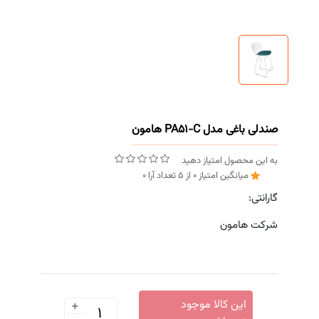
صندلی باغی مدل PA51-C هامون
به این محصول امتیاز دهید
میانگین امتیاز
0
از
5
تعداد آرا
0
گارانتی:
شرکت هامون
+
این کالا موجود