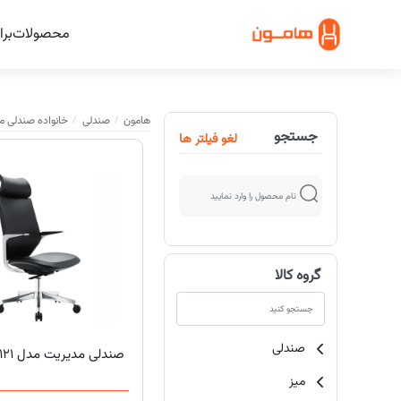
محصولات
برا
هامون
صندلی
خانواده صندلی 
جستجو
لغو فیلتر ها
گروه کالا
صندلی
صندلی مدیریت مدل C121 هامون
میز