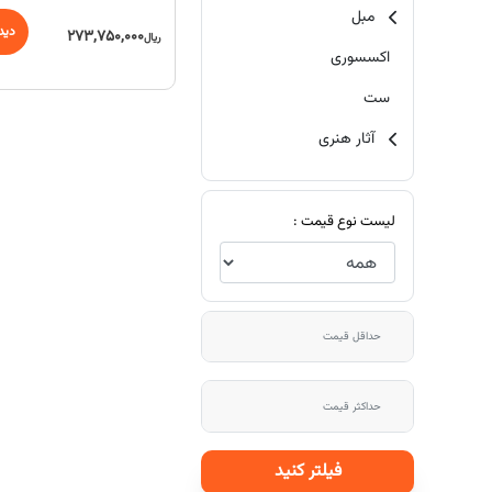
مبل
دید
273,750,000
ریال
اکسسوری
ست
آثار هنری
لیست نوع قیمت :
فیلتر کنید