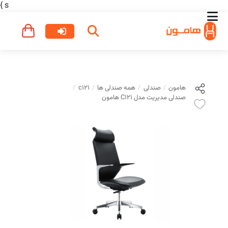
}
s
هامون
صندلی
همه صندلی ها
c121
صندلی مدیریت مدل C121 هامون