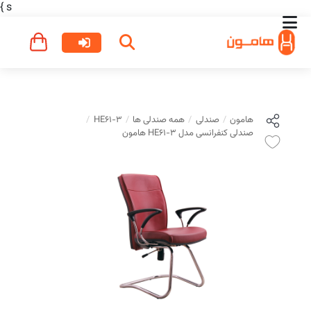
}
s
هامون
صندلی
همه صندلی ها
HE61-3
صندلی کنفرانسی مدل HE61-3 هامون