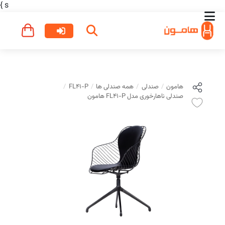
}
s
هامون
صندلی
همه صندلی ها
FL41-P
صندلی ناهارخوری مدل FL41-P هامون