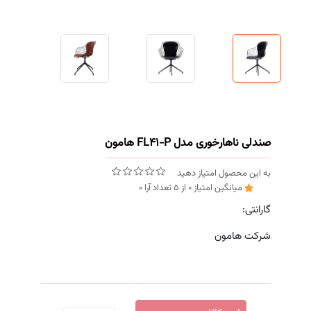
صندلی ناهارخوری مدل FL41-P هامون
به این محصول امتیاز دهید
میانگین امتیاز
0
از
5
تعداد آرا
0
گارانتی:
شرکت هامون