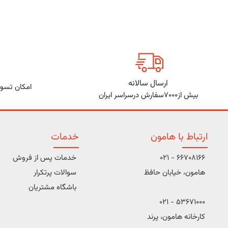
ارسال سالانه
امکان تسوی
بیش از7000سفارش درسراسر ایران
ارتباط با هامون
خدمات
66708166 - 021
خدمات پس از فروش
هامون، خیابان حافظ
سوالات پرتکرار
باشگاه مشتریان
53671000 - 021
کارخانه هامون، پرند