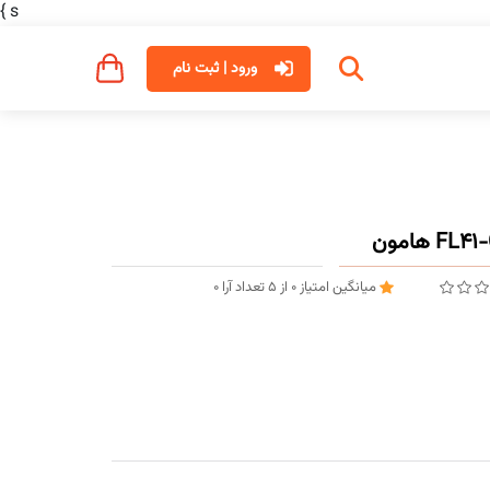
}
s
ورود | ثبت نام
میانگین امتیاز
0
از
5
تعداد آرا
0