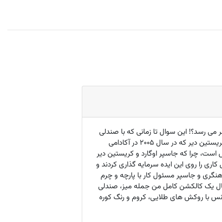
 می رسد؟! این سوال تا زمانی که با صندلی
های فلورانس آشنا نشده باشید عجیب بنظر می رسد اما بعد از یک بار امتحان متوجه منظورم خواهید شد... جاسپر اوگارد و کریستین دیر که در سال 2005 در آکادامی
 است، چرا که جاسپر اوگارد و کریستین دیر
اری را روی این ایده سرمایه گذاری کردند و
یستین مسئول کارهای آهنگری و جاسپر مسئول کار با پارچه و چرم
های سیم در ابتدا تبدیل به یک صندلی ناهارخوری شیک و جذاب با روکش چرمی شدند و حالا پس از گذشت 18 سال یک کالکشن کامل من جمله میز، صندلی
رانس با روکش های طلایی، کروم و رنگ کوره