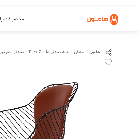
محصولات
برا
هامون
صندلی
همه صندلی ها
FL41-C
صندلی ناهارخوری مدل -C