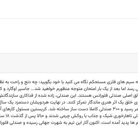
شته سیم های فلزی مستحکم نگاه می کنید با خود بگویید: چه دنج و راحت به نظر
لق اصلی صندلی فلورانس هستند. این صندلی، زاده شده از فداکاری سازندگانش
وی خلق یک اثر هنری ماندگار تمرکز کنند. در نهایت هردویشان دستمزد یک سال ک
پس از 18 ماه، تلاش های شبانه روزیشان به ثمر رسید و 300 صندلی کاملا دست ساز ساخته شد. کر
بود. رشته 
م ها پدید آمده است. اکنون آثار این تیم به شهرت جهانی رسیده و صندلی فلو