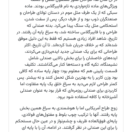
ویژگی‌های ماده تازه‌واردی به نام فایبرگلاس بودند. ماده
سبکی که از یک طرف مثل موم در دستان توانای طراحان و
صنعتگران ذوب بود و از طرف دیگر، پس از سفت شدن،
استحکامی مثل یک سنگ پیدا می‌کرد. بدنه صندلی که
طراحی و با فایبرگلاس ساخته شد، به سراغ پایه آن رفتند. در
تاریخ، شاهد افراد زیادی هستیم که فقط به این دلیل موفق
شده‌اند که بر خلاف جریان شنا کرده‌اند. تا آن تاریخ، اکثر
طراحانی که برای یک صندلی جدید ایده‌پردازی می‌کردند،
ایده‌های خاصشان را برای بخش بالایی صندلی شامل
نشیمنگاه، تکیه گاه و دسته‌ها کنار می‌گذاشتند. تکلیف
قسمت پایینی هم که معلوم بود؛ چهار پایه ساده که کافی
بود وزن کاربر را به بهترین شکل تحمل کنند و نه بیشتر. پس
کمتر طراحی لازم می‌دید به سراغ خلق یک پایه متفاوت اما
کاربردی برای صندلی روزمره‌ای که قرار بود به عنوان صندلی
آشپزخانه یا کافه استفاده شود برود.
زوج طراح آمریکایی اما با هوشمندی به سراغ همین بخش
پایه رفتند. آنها با ترکیب چوب بلوط و مفتول‌های فولادی،
پایه‌ای فوق‌العاده ظریف و چشم‌نواز و در عین حال مستحکم
را برای این صندلی در نظر گرفتند. در ادامه، آن را با پایه ای