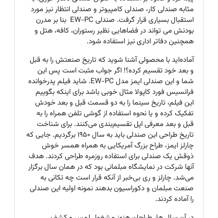
مثابه صندلی کار، صندلی کامپیوتر و صندلی انتظار نیز مورد
استقبال بسیاری قرار گرفت. صندلی
EW-PC
بنا بر مدرن
بودنش می تواند در فضاهایی نظیر رستوران‌، کافه، هتل‌ و
همچنین دفاتر اداری نیز استفاده شود
.
آماده‌اید با محصولی آشنا شوید که تاریخ صنعتش را به قبل
و بعد خود تقسیم کرده؟! اگر جواب مثبت است پس این
شما و این صندلی ایمز مدل EW-PC. شاید فیلم پدرخوانده
فرانسیس فورد کاپولا مثال خوبی باشد برای اینکه بگوییم
این فیلم، تاریخ سینما را به دو قسمت قبل و بعد خودش
تفکیک کرده و یا نحوه استفاده از گوشی تلفن همراه را به
قبل و بعد معرفی اپل تقسیم‌بندی می‌کنند. برای شناخت
تاریخ طراحی این صندلی باید به سال 1950 برگردیم. جایی که
چارلز ایمز، طراح بزرگ آمریکایی به همراه همسر خوش
ذوقش یک صندلی برای استفاده روزمره طراحی کردند. هدف
آنها شرکت در نمایشگاه مبلمانی بود که در همان سال برگزار
می‌شد. چارلز و ری بی‌خبر از آنکه قرار است چه تکانی به
صنعت مبلمان و دکوراسیون بدهند نمونه اولیه این صندلی
را آماده کردند.
در آن سال ها، طراحان هنوز مشغول لمس و کشف