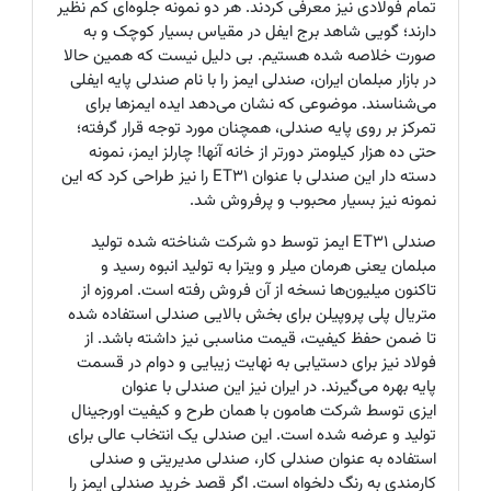
تمام فولادی نیز معرفی کردند. هر دو نمونه جلوه‌ای کم نظیر
دارند؛ گویی شاهد برج ایفل در مقیاس بسیار کوچک و به
صورت خلاصه شده هستیم. بی دلیل نیست که همین حالا
در بازار مبلمان ایران، صندلی ایمز را با نام صندلی پایه ایفلی
می‌شناسند. موضوعی که نشان می‌دهد ایده ایمزها برای
تمرکز بر روی پایه صندلی، همچنان مورد توجه قرار گرفته؛
حتی ده هزار کیلومتر دورتر از خانه آنها! چارلز ایمز، نمونه
دسته دار این صندلی با عنوان ET31 را نیز طراحی کرد که این
نمونه نیز بسیار محبوب و پرفروش شد.
صندلی ET31 ایمز توسط دو شرکت شناخته شده تولید
مبلمان یعنی هرمان میلر و ویترا به تولید انبوه رسید و
تاکنون میلیون‌ها نسخه از آن فروش رفته است. امروزه از
متریال پلی پروپیلن برای بخش بالایی صندلی استفاده شده
تا ضمن حفظ کیفیت، قیمت مناسبی نیز داشته باشد. از
فولاد نیز برای دستیابی به نهایت زیبایی و دوام در قسمت
پایه بهره می‌گیرند. در ایران نیز این صندلی با عنوان
ایزی توسط شرکت هامون با همان طرح و کیفیت اورجینال
تولید و عرضه شده است. این صندلی یک انتخاب عالی برای
استفاده به عنوان صندلی کار، صندلی مدیریتی و صندلی
کارمندی به رنگ دلخواه است. اگر قصد خرید صندلی ایمز را