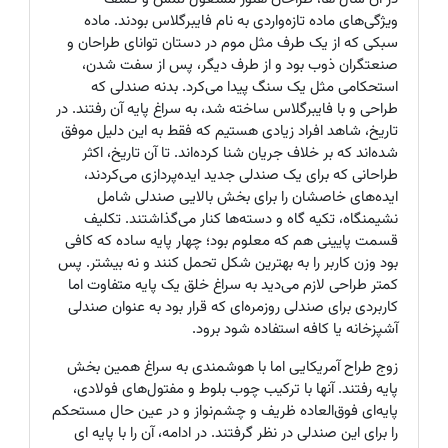
ویژگی‌های ماده تازه‌واردی به نام فایبرگلاس بودند. ماده
سبکی که از یک طرف مثل موم در دستان توانای طراحان و
صنعتگران ذوب بود و از طرف دیگر، پس از سفت شدن،
استحکامی مثل یک سنگ پیدا می‌کرد. بدنه صندلی که
طراحی و با فایبرگلاس ساخته شد، به سراغ پایه آن رفتند. در
تاریخ، شاهد افراد زیادی هستیم که فقط به این دلیل موفق
شده‌اند که بر خلاف جریان شنا کرده‌اند. تا آن تاریخ، اکثر
طراحانی که برای یک صندلی جدید ایده‌پردازی می‌کردند،
ایده‌های خاصشان را برای بخش بالایی صندلی شامل
نشیمنگاه، تکیه گاه و دسته‌ها کنار می‌گذاشتند. تکلیف
قسمت پایینی هم که معلوم بود؛ چهار پایه ساده که کافی
بود وزن کاربر را به بهترین شکل تحمل کنند و نه بیشتر. پس
کمتر طراحی لازم می‌دید به سراغ خلق یک پایه متفاوت اما
کاربردی برای صندلی روزمره‌ای که قرار بود به عنوان صندلی
آشپزخانه یا کافه استفاده شود برود.
زوج طراح آمریکایی اما با هوشمندی به سراغ همین بخش
پایه رفتند. آنها با ترکیب چوب بلوط و مفتول‌های فولادی،
پایه‌ای فوق‌العاده ظریف و چشم‌نواز و در عین حال مستحکم
را برای این صندلی در نظر گرفتند. در ادامه، آن را با پایه ای