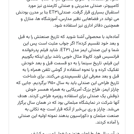
کامپیوتر، صندلی مدیریتی و صندلی کارمندی نیز مورد
استقبال بسیاری قرار گرفت. صندلیET31
بنا بر مدرن بودنش
می تواند در فضاهایی نظیر مدارس، آموزشگاه ها، منازل و
همچنین دفاتر اداری نیز استفاده شود
.
آماده‌اید با محصولی آشنا شوید که تاریخ صنعتش را به قبل
و بعد خود تقسیم کرده؟! اگر جواب مثبت است پس این
شما و این صندلی ایمز مدل ET31. شاید فیلم پدرخوانده
فرانسیس فورد کاپولا مثال خوبی باشد برای اینکه بگوییم
این فیلم، تاریخ سینما را به دو قسمت قبل و بعد خودش
تفکیک کرده و یا نحوه استفاده از گوشی تلفن همراه را به
قبل و بعد معرفی اپل تقسیم‌بندی می‌کنند. برای شناخت
تاریخ طراحی این صندلی باید به سال 1950 برگردیم. جایی که
چارلز ایمز، طراح بزرگ آمریکایی به همراه همسر خوش
ذوقش یک صندلی برای استفاده روزمره طراحی کردند. هدف
آنها شرکت در نمایشگاه مبلمانی بود که در همان سال برگزار
می‌شد. چارلز و ری بی‌خبر از آنکه قرار است چه تکانی به
صنعت مبلمان و دکوراسیون بدهند نمونه اولیه این صندلی
را آماده کردند.
در آن سال ها، طراحان هنوز مشغول لمس و کشف