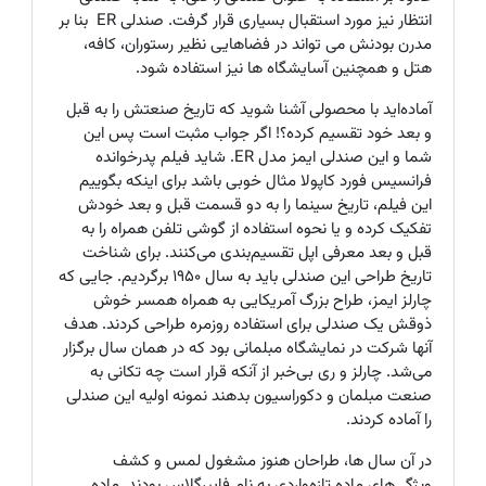
انتظار نیز مورد استقبال بسیاری قرار گرفت. صندلی
ER
بنا بر
مدرن بودنش می تواند در فضاهایی نظیر رستوران‌، کافه،
هتل‌ و همچنین آسایشگاه ها نیز استفاده شود
.
آماده‌اید با محصولی آشنا شوید که تاریخ صنعتش را به قبل
و بعد خود تقسیم کرده؟! اگر جواب مثبت است پس این
شما و این صندلی ایمز مدل ER. شاید فیلم پدرخوانده
فرانسیس فورد کاپولا مثال خوبی باشد برای اینکه بگوییم
این فیلم، تاریخ سینما را به دو قسمت قبل و بعد خودش
تفکیک کرده و یا نحوه استفاده از گوشی تلفن همراه را به
قبل و بعد معرفی اپل تقسیم‌بندی می‌کنند. برای شناخت
تاریخ طراحی این صندلی باید به سال 1950 برگردیم. جایی که
چارلز ایمز، طراح بزرگ آمریکایی به همراه همسر خوش
ذوقش یک صندلی برای استفاده روزمره طراحی کردند. هدف
آنها شرکت در نمایشگاه مبلمانی بود که در همان سال برگزار
می‌شد. چارلز و ری بی‌خبر از آنکه قرار است چه تکانی به
صنعت مبلمان و دکوراسیون بدهند نمونه اولیه این صندلی
را آماده کردند.
در آن سال ها، طراحان هنوز مشغول لمس و کشف
ویژگی‌های ماده تازه‌واردی به نام فایبرگلاس بودند. ماده