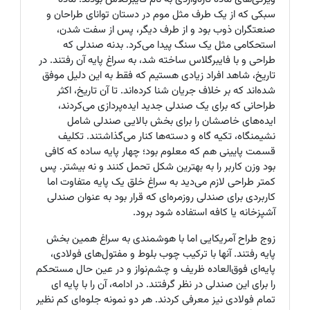
سبکی که از یک طرف مثل موم در دستان توانای طراحان و
صنعتگران ذوب بود و از طرف دیگر، پس از سفت شدن،
استحکامی مثل یک سنگ پیدا می‌کرد. بدنه صندلی که
طراحی و با فایبرگلاس ساخته شد، به سراغ پایه آن رفتند. در
تاریخ، شاهد افراد زیادی هستیم که فقط به این دلیل موفق
شده‌اند که بر خلاف جریان شنا کرده‌اند. تا آن تاریخ، اکثر
طراحانی که برای یک صندلی جدید ایده‌پردازی می‌کردند،
ایده‌های خاصشان را برای بخش بالایی صندلی شامل
نشیمنگاه، تکیه گاه و دسته‌ها کنار می‌گذاشتند. تکلیف
قسمت پایینی هم که معلوم بود؛ چهار پایه ساده که کافی
بود وزن کاربر را به بهترین شکل تحمل کنند و نه بیشتر. پس
کمتر طراحی لازم می‌دید به سراغ خلق یک پایه متفاوت اما
کاربردی برای صندلی روزمره‌ای که قرار بود به عنوان صندلی
آشپزخانه یا کافه استفاده شود برود.
زوج طراح آمریکایی اما با هوشمندی به سراغ همین بخش
پایه رفتند. آنها با ترکیب چوب بلوط و مفتول‌های فولادی،
پایه‌ای فوق‌العاده ظریف و چشم‌نواز و در عین حال مستحکم
را برای این صندلی در نظر گرفتند. در ادامه، آن را با پایه ای
تمام فولادی نیز معرفی کردند. هر دو نمونه جلوه‌ای کم نظیر