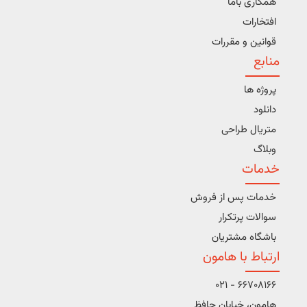
همکاری باما
افتخارات
قوانین و مقررات
منابع
پروژه ها
دانلود
متریال طراحی
وبلاگ
خدمات
خدمات پس از فروش
سوالات پرتکرار
باشگاه مشتریان
ارتباط با هامون
66708166 - 021
هامون، خیابان حافظ