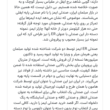
دارند؛ گویی شاهد برج ایفل در مقیاس بسیار کوچک و به
صورت خلاصه شده هستیم. بی دلیل نیست که همین حالا
در بازار مبلمان ایران، صندلی ایمز را با نام صندلی پایه ایفلی
می‌شناسند. موضوعی که نشان می‌دهد ایده ایمزها برای
تمرکز بر روی پایه صندلی، همچنان مورد توجه قرار گرفته؛
حتی ده هزار کیلومتر دورتر از خانه آنها! چارلز ایمز، نمونه
دسته دار این صندلی با عنوان ER را نیز طراحی کرد که این
نمونه نیز بسیار محبوب و پرفروش شد.
صندلی ER ایمز توسط دو شرکت شناخته شده تولید مبلمان
یعنی هرمان میلر و ویترا به تولید انبوه رسید و تاکنون
میلیون‌ها نسخه از آن فروش رفته است. امروزه از متریال
پلی پروپیلن برای بخش بالایی صندلی استفاده شده تا ضمن
حفظ کیفیت، قیمت مناسبی نیز داشته باشد. از فولاد نیز
برای دستیابی به نهایت زیبایی و دوام در قسمت پایه بهره
می‌گیرند. در ایران نیز این صندلی با عنوان ایزی توسط شرکت
هامون با همان طرح و کیفیت اورجینال تولید و عرضه شده
است. این صندلی یک انتخاب عالی برای استفاده به عنوان
صندلی انتظار و صندلی کافه و صندلی آسایشگاه به رنگ
دلخواه است. اگر قصد خرید صندلی ایمز را دارید، کافی است
پس از انتخاب نوع بدون دسته با عنوان داووس یا نوع دسته