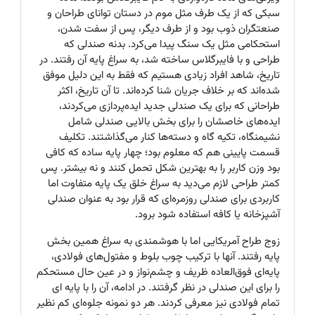
سبکی که از یک طرف مثل موم در دستان توانای طراحان و
صنعتگران ذوب بود و از طرف دیگر، پس از سفت شدن،
استحکامی مثل یک سنگ پیدا می‌کرد. بدنه صندلی که
طراحی و با فایبرگلاس ساخته شد، به سراغ پایه آن رفتند. در
تاریخ، شاهد افراد زیادی هستیم که فقط به این دلیل موفق
شده‌اند که بر خلاف جریان شنا کرده‌اند. تا آن تاریخ، اکثر
طراحانی که برای یک صندلی جدید ایده‌پردازی می‌کردند،
ایده‌های خاصشان را برای بخش بالایی صندلی شامل
نشیمنگاه، تکیه گاه و دسته‌ها کنار می‌گذاشتند. تکلیف
قسمت پایینی هم که معلوم بود؛ چهار پایه ساده که کافی
بود وزن کاربر را به بهترین شکل تحمل کنند و نه بیشتر. پس
کمتر طراحی لازم می‌دید به سراغ خلق یک پایه متفاوت اما
کاربردی برای صندلی روزمره‌ای که قرار بود به عنوان صندلی
آشپزخانه یا کافه استفاده شود برود.
زوج طراح آمریکایی اما با هوشمندی به سراغ همین بخش
پایه رفتند. آنها با ترکیب چوب بلوط و مفتول‌های فولادی،
پایه‌ای فوق‌العاده ظریف و چشم‌نواز و در عین حال مستحکم
را برای این صندلی در نظر گرفتند. در ادامه، آن را با پایه ای
تمام فولادی نیز معرفی کردند. هر دو نمونه جلوه‌ای کم نظیر