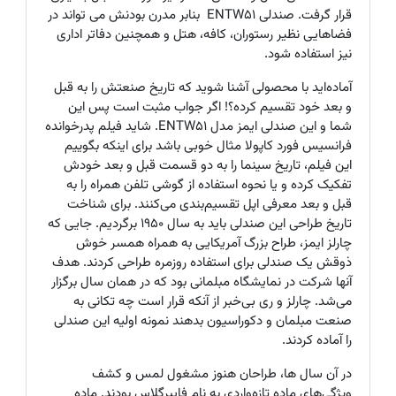
قرار گرفت. صندلی
ENTW51
بنابر مدرن بودنش می تواند در
فضاهایی نظیر رستوران‌، کافه، هتل‌ و همچنین دفاتر اداری
نیز استفاده شود
.
آماده‌اید با محصولی آشنا شوید که تاریخ صنعتش را به قبل
و بعد خود تقسیم کرده؟! اگر جواب مثبت است پس این
شما و این صندلی ایمز مدل ENTW51. شاید فیلم پدرخوانده
فرانسیس فورد کاپولا مثال خوبی باشد برای اینکه بگوییم
این فیلم، تاریخ سینما را به دو قسمت قبل و بعد خودش
تفکیک کرده و یا نحوه استفاده از گوشی تلفن همراه را به
قبل و بعد معرفی اپل تقسیم‌بندی می‌کنند. برای شناخت
تاریخ طراحی این صندلی باید به سال 1950 برگردیم. جایی که
چارلز ایمز، طراح بزرگ آمریکایی به همراه همسر خوش
ذوقش یک صندلی برای استفاده روزمره طراحی کردند. هدف
آنها شرکت در نمایشگاه مبلمانی بود که در همان سال برگزار
می‌شد. چارلز و ری بی‌خبر از آنکه قرار است چه تکانی به
صنعت مبلمان و دکوراسیون بدهند نمونه اولیه این صندلی
را آماده کردند.
در آن سال ها، طراحان هنوز مشغول لمس و کشف
ویژگی‌های ماده تازه‌واردی به نام فایبرگلاس بودند. ماده