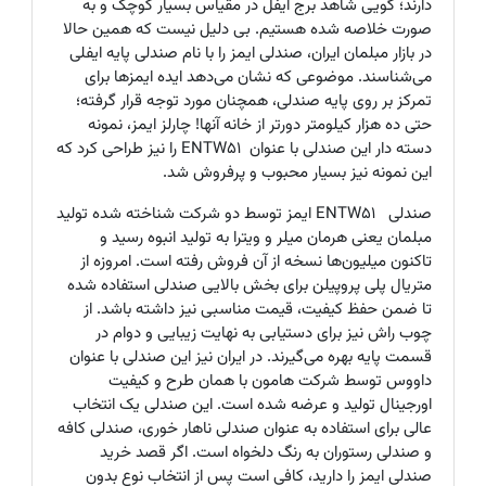
دارند؛ گویی شاهد برج ایفل در مقیاس بسیار کوچک و به
صورت خلاصه شده هستیم. بی دلیل نیست که همین حالا
در بازار مبلمان ایران، صندلی ایمز را با نام صندلی پایه ایفلی
می‌شناسند. موضوعی که نشان می‌دهد ایده ایمزها برای
تمرکز بر روی پایه صندلی، همچنان مورد توجه قرار گرفته؛
حتی ده هزار کیلومتر دورتر از خانه آنها! چارلز ایمز، نمونه
دسته دار این صندلی با عنوان ENTW51 را نیز طراحی کرد که
این نمونه نیز بسیار محبوب و پرفروش شد.
صندلی ENTW51 ایمز توسط دو شرکت شناخته شده تولید
مبلمان یعنی هرمان میلر و ویترا به تولید انبوه رسید و
تاکنون میلیون‌ها نسخه از آن فروش رفته است. امروزه از
متریال پلی پروپیلن برای بخش بالایی صندلی استفاده شده
تا ضمن حفظ کیفیت، قیمت مناسبی نیز داشته باشد. از
چوب راش نیز برای دستیابی به نهایت زیبایی و دوام در
قسمت پایه بهره می‌گیرند. در ایران نیز این صندلی با عنوان
داووس توسط شرکت هامون با همان طرح و کیفیت
اورجینال تولید و عرضه شده است. این صندلی یک انتخاب
عالی برای استفاده به عنوان صندلی ناهار خوری، صندلی کافه
و صندلی رستوران به رنگ دلخواه است. اگر قصد خرید
صندلی ایمز را دارید، کافی است پس از انتخاب نوع بدون