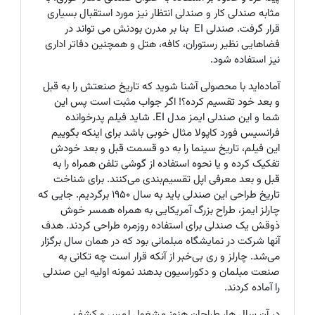
مثابه صندلی کار و صندلی انتظار نیز مورد استقبال بسیاری
قرار گرفت. صندلی
EI
بنا بر مدرن بودنش می تواند در
فضاهایی نظیر رستوران‌، کافه، هتل‌ و همچنین دفاتر اداری
نیز استفاده شود
.
آماده‌اید با محصولی آشنا شوید که تاریخ صنعتش را به قبل
و بعد خود تقسیم کرده؟! اگر جواب مثبت است پس این
شما و این صندلی ایمز مدل EI. شاید فیلم پدرخوانده
فرانسیس فورد کاپولا مثال خوبی باشد برای اینکه بگوییم
این فیلم، تاریخ سینما را به دو قسمت قبل و بعد خودش
تفکیک کرده و یا نحوه استفاده از گوشی تلفن همراه را به
قبل و بعد معرفی اپل تقسیم‌بندی می‌کنند. برای شناخت
تاریخ طراحی این صندلی باید به سال 1950 برگردیم. جایی که
چارلز ایمز، طراح بزرگ آمریکایی به همراه همسر خوش
ذوقش یک صندلی برای استفاده روزمره طراحی کردند. هدف
آنها شرکت در نمایشگاه مبلمانی بود که در همان سال برگزار
می‌شد. چارلز و ری بی‌خبر از آنکه قرار است چه تکانی به
صنعت مبلمان و دکوراسیون بدهند نمونه اولیه این صندلی
را آماده کردند.
در آن سال ها، طراحان هنوز مشغول لمس و کشف