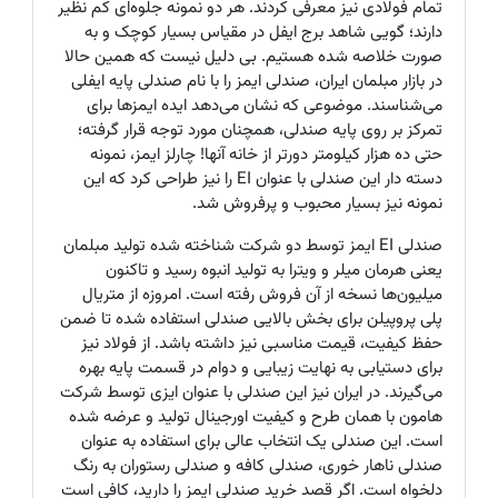
تمام فولادی نیز معرفی کردند. هر دو نمونه جلوه‌ای کم نظیر
دارند؛ گویی شاهد برج ایفل در مقیاس بسیار کوچک و به
صورت خلاصه شده هستیم. بی دلیل نیست که همین حالا
در بازار مبلمان ایران، صندلی ایمز را با نام صندلی پایه ایفلی
می‌شناسند. موضوعی که نشان می‌دهد ایده ایمزها برای
تمرکز بر روی پایه صندلی، همچنان مورد توجه قرار گرفته؛
حتی ده هزار کیلومتر دورتر از خانه آنها! چارلز ایمز، نمونه
دسته دار این صندلی با عنوان EI را نیز طراحی کرد که این
نمونه نیز بسیار محبوب و پرفروش شد.
صندلی EI ایمز توسط دو شرکت شناخته شده تولید مبلمان
یعنی هرمان میلر و ویترا به تولید انبوه رسید و تاکنون
میلیون‌ها نسخه از آن فروش رفته است. امروزه از متریال
پلی پروپیلن برای بخش بالایی صندلی استفاده شده تا ضمن
حفظ کیفیت، قیمت مناسبی نیز داشته باشد. از فولاد نیز
برای دستیابی به نهایت زیبایی و دوام در قسمت پایه بهره
می‌گیرند. در ایران نیز این صندلی با عنوان ایزی توسط شرکت
هامون با همان طرح و کیفیت اورجینال تولید و عرضه شده
است. این صندلی یک انتخاب عالی برای استفاده به عنوان
صندلی ناهار خوری، صندلی کافه و صندلی رستوران به رنگ
دلخواه است. اگر قصد خرید صندلی ایمز را دارید، کافی است