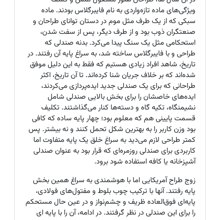
ویژگی‌های ماده تازه‌واردی به نام فایبرگلاس بودند. ماده
سبکی که از یک طرف مثل موم در دستان توانای طراحان و
صنعتگران ذوب بود و از طرف دیگر، پس از سفت شدن،
استحکامی مثل یک سنگ پیدا می‌کرد. بدنه صندلی که
طراحی و با فایبرگلاس ساخته شد، به سراغ پایه آن رفتند. در
تاریخ، شاهد افراد زیادی هستیم که فقط به این دلیل موفق
شده‌اند که بر خلاف جریان شنا کرده‌اند. تا آن تاریخ، اکثر
طراحانی که برای یک صندلی جدید ایده‌پردازی می‌کردند،
ایده‌های خاصشان را برای بخش بالایی صندلی شامل
نشیمنگاه، تکیه گاه و دسته‌ها کنار می‌گذاشتند. تکلیف
قسمت پایینی هم که معلوم بود؛ چهار پایه ساده که کافی
بود وزن کاربر را به بهترین شکل تحمل کنند و نه بیشتر. پس
کمتر طراحی لازم می‌دید به سراغ خلق یک پایه متفاوت اما
کاربردی برای صندلی روزمره‌ای که قرار بود به عنوان صندلی
آشپزخانه یا کافه استفاده شود برود.
زوج طراح آمریکایی اما با هوشمندی به سراغ همین بخش
پایه رفتند. آنها با ترکیب چوب بلوط و مفتول‌های فولادی،
پایه‌ای فوق‌العاده ظریف و چشم‌نواز و در عین حال مستحکم
را برای این صندلی در نظر گرفتند. در ادامه، آن را با پایه ای