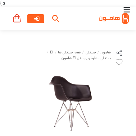
}
s
هامون
صندلی
همه صندلی ها
EI
صندلی ناهارخوری مدل EI هامون