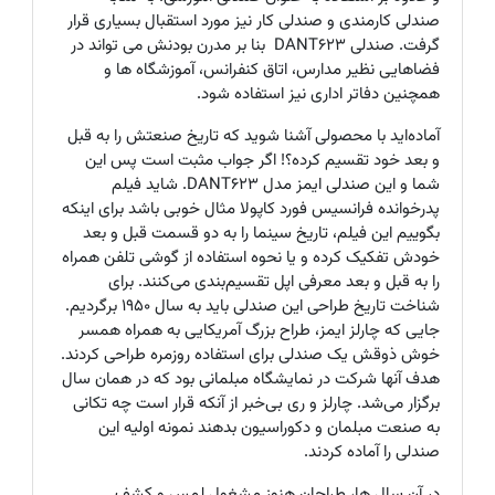
صندلی کارمندی و صندلی کار نیز مورد استقبال بسیاری قرار
گرفت. صندلی
DANT623
بنا بر مدرن بودنش می تواند در
فضاهایی نظیر مدارس، اتاق کنفرانس، آموزشگاه ها و
همچنین دفاتر اداری نیز استفاده شود
.
آماده‌اید با محصولی آشنا شوید که تاریخ صنعتش را به قبل
و بعد خود تقسیم کرده؟! اگر جواب مثبت است پس این
شما و این صندلی ایمز مدل
DANT623
. شاید فیلم
پدرخوانده فرانسیس فورد کاپولا مثال خوبی باشد برای اینکه
بگوییم این فیلم، تاریخ سینما را به دو قسمت قبل و بعد
خودش تفکیک کرده و یا نحوه استفاده از گوشی تلفن همراه
را به قبل و بعد معرفی اپل تقسیم‌بندی می‌کنند. برای
شناخت تاریخ طراحی این صندلی باید به سال 1950 برگردیم.
جایی که چارلز ایمز، طراح بزرگ آمریکایی به همراه همسر
خوش ذوقش یک صندلی برای استفاده روزمره طراحی کردند.
هدف آنها شرکت در نمایشگاه مبلمانی بود که در همان سال
برگزار می‌شد. چارلز و ری بی‌خبر از آنکه قرار است چه تکانی
به صنعت مبلمان و دکوراسیون بدهند نمونه اولیه این
صندلی را آماده کردند.
در آن سال ها، طراحان هنوز مشغول لمس و کشف