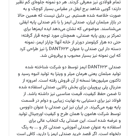
تمام فولادی نیز معرفی کردند. هر دو نمونه جلوه‌ای کم نظیر
دارند؛ گویی شاهد برج ایفل در مقیاس بسیار کوچک و به
صورت خلاصه شده هستیم. بی دلیل نیست که همین حالا
در بازار مبلمان ایران، صندلی ایمز را با نام صندلی پایه ایفلی
می‌شناسند. موضوعی که نشان می‌دهد ایده ایمزها برای
تمرکز بر روی پایه صندلی، همچنان مورد توجه قرار گرفته؛
حتی ده هزار کیلومتر دورتر از خانه آنها! چارلز ایمز، نمونه
دسته دار این صندلی با عنوان DANT623 را نیز طراحی کرد
که این نمونه نیز بسیار محبوب و پرفروش شد.
صندلی DANT623 ایمز توسط دو شرکت شناخته شده
تولید مبلمان یعنی هرمان میلر و ویترا به تولید انبوه رسید و
تاکنون میلیون‌ها نسخه از آن فروش رفته است. امروزه از
متریال پلی پروپیلن برای بخش بالایی صندلی استفاده شده
تا ضمن حفظ کیفیت، قیمت مناسبی نیز داشته باشد. از
فولاد نیز برای دستیابی به نهایت زیبایی و دوام در قسمت
پایه بهره می‌گیرند. در ایران نیز این صندلی با عنوان داووس
توسط شرکت هامون با همان طرح و کیفیت اورجینال تولید
و عرضه شده است. این صندلی یک انتخاب عالی برای
استفاده به عنوان صندلی آموزشی، صندلی کار و ... به رنگ
دلخواه است. اگر قصد خرید صندلی ایمز را دارید، کافی است