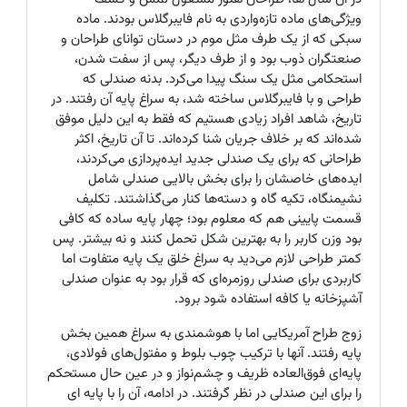
ویژگی‌های ماده تازه‌واردی به نام فایبرگلاس بودند. ماده
سبکی که از یک طرف مثل موم در دستان توانای طراحان و
صنعتگران ذوب بود و از طرف دیگر، پس از سفت شدن،
استحکامی مثل یک سنگ پیدا می‌کرد. بدنه صندلی که
طراحی و با فایبرگلاس ساخته شد، به سراغ پایه آن رفتند. در
تاریخ، شاهد افراد زیادی هستیم که فقط به این دلیل موفق
شده‌اند که بر خلاف جریان شنا کرده‌اند. تا آن تاریخ، اکثر
طراحانی که برای یک صندلی جدید ایده‌پردازی می‌کردند،
ایده‌های خاصشان را برای بخش بالایی صندلی شامل
نشیمنگاه، تکیه گاه و دسته‌ها کنار می‌گذاشتند. تکلیف
قسمت پایینی هم که معلوم بود؛ چهار پایه ساده که کافی
بود وزن کاربر را به بهترین شکل تحمل کنند و نه بیشتر. پس
کمتر طراحی لازم می‌دید به سراغ خلق یک پایه متفاوت اما
کاربردی برای صندلی روزمره‌ای که قرار بود به عنوان صندلی
آشپزخانه یا کافه استفاده شود برود.
زوج طراح آمریکایی اما با هوشمندی به سراغ همین بخش
پایه رفتند. آنها با ترکیب چوب بلوط و مفتول‌های فولادی،
پایه‌ای فوق‌العاده ظریف و چشم‌نواز و در عین حال مستحکم
را برای این صندلی در نظر گرفتند. در ادامه، آن را با پایه ای