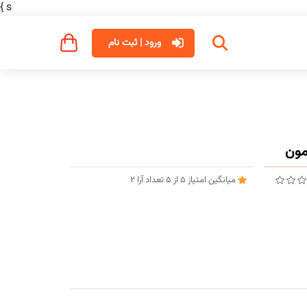
}
s
ورود | ثبت نام
میانگین امتیاز
5
از
5
تعداد آرا
2