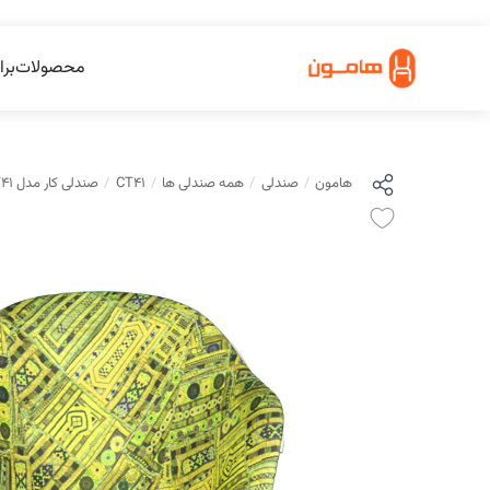
محصولات
برا
هامون
صندلی
همه صندلی ها
CT41
صندلی کار مدل CT41 هامون