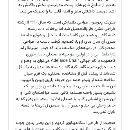
به دور از شلوغ بازی های پست مدرنیسم، بخش واکنش به
اشیا دوست داشتنی مغز و البته قلب ما را تحریک می‌کند.
هنریک پدرسون طراحی دانمارکی است که سال 1990 از رشته
طراحی فشن فارغ‌التحصیل شد اما برخلاف ذات رشته
دانشگاهی و همچنین کاملا متضاد با حال و هوای جامعه
هنری آن سال های اروپا، تصمیم گرفت دست به طراحی
محصولاتی در زمینه‌های مختلف بزند که فرمی مینیمال اما
کارا دارند. این را در اولین مواجهه با صندلی ناهار خوری
کامفورت با نام جهانی
Adelaide Chair
می‌توان به وضوع
دید. اجزای نشیمنگاه، تکیه گاه و دسته ها تبدیل به یک کل
شده‌اند تا بیننده قبل از مشاهده صندلی، یک فرم سیال
ساخته شده از پلیمر همه فن حریف پلی‌پروپیلن را ببینید.
این سیالیت خبر خوبی به او خواهد داد؛ من برای تو یک
نشیمن بسیار راحت هستم؛ کافی است مرا امتحان کنی! و
این شروع آشنایی کاربر با صندلی آدلاید است. شروعی که به
خاطر راحتی بی حد و حصر آن، به همین زودی‌ها به نقطه
پایان نمی‌رسد.
صحبت از طراحی اسکاندیناوی کردیم و این یعنی بدون چوب
هرگز. پدرسون وظیفه تحمل وزن کاربر را بر عهده پایه‌ای تمام