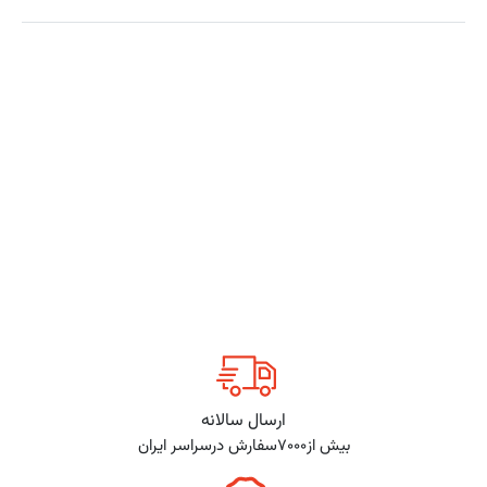
ارسال سالانه
بیش از7000سفارش درسراسر ایران