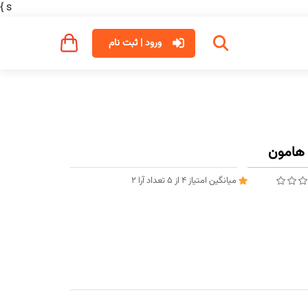
}
s
ورود | ثبت نام
میانگین امتیاز
4
از
5
تعداد آرا
2