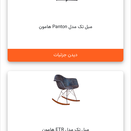
مبل تک مدل Panton هامون
دیدن جزئیات
مبل تک مدل ETR هامون