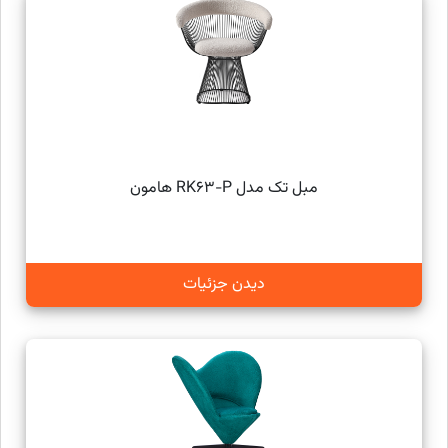
مبل تک مدل RK63-P هامون
دیدن جزئیات