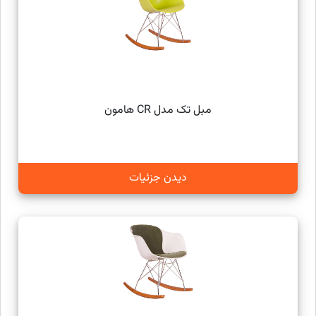
مبل تک مدل CR هامون
دیدن جزئیات