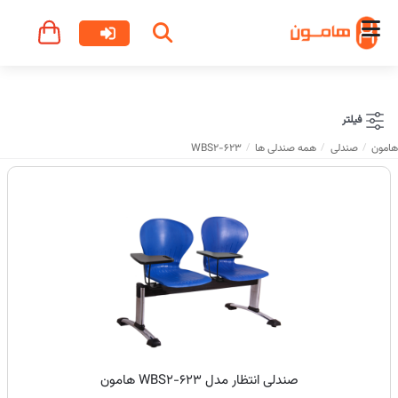
فیلتر
هامون
صندلی
همه صندلی ها
WBS2-623
صندلی انتظار مدل WBS2-623 هامون