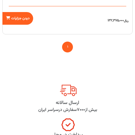
دیدن جزئیات
132,375,000
ریال
1
ارسال سالانه
بیش از7000سفارش درسراسر ایران
پرداخت در محل