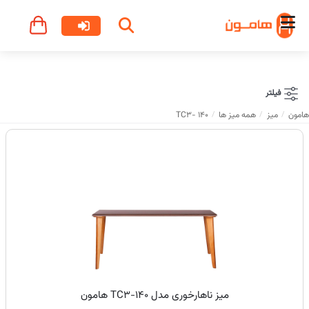
فیلتر
هامون
میز
همه میز ها
TC3- 140
میز ناهارخوری مدل TC3-140 هامون