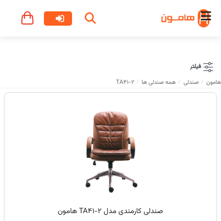
فیلتر
هامون
صندلی
همه صندلی ها
TA41-2
صندلی کارمندی مدل TA41-2 هامون