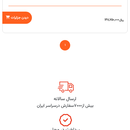
دیدن جزئیات
148,750,000
ریال
1
ارسال سالانه
بیش از7000سفارش درسراسر ایران
پرداخت در محل