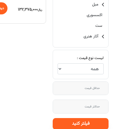
مبل
دید
132,375,000
ریال
اکسسوری
ست
آثار هنری
لیست نوع قیمت :
فیلتر کنید