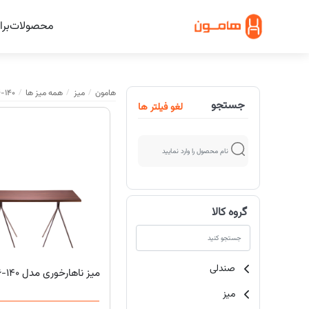
محصولات
برا
هامون
میز
همه میز ها
4-140
جستجو
لغو فیلتر ها
گروه کالا
صندلی
میز ناهارخوری مدل T16-140 هامون
میز