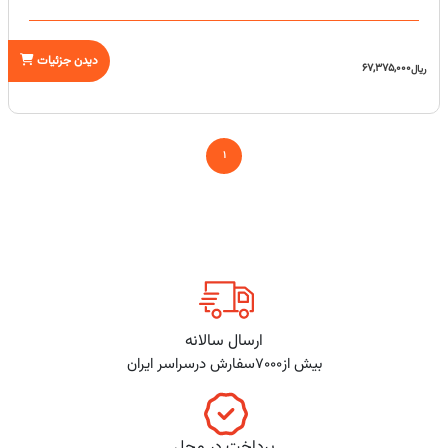
دیدن جزئیات
67,375,000
ریال
1
ارسال سالانه
بیش از7000سفارش درسراسر ایران
پرداخت در محل