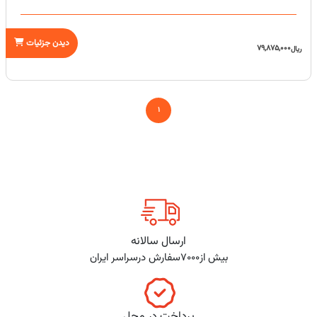
دیدن جزئیات
79,875,000
ریال
1
ارسال سالانه
بیش از7000سفارش درسراسر ایران
پرداخت در محل