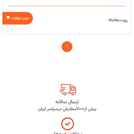
دیدن جزئیات
74,875,000
ریال
1
ارسال سالانه
بیش از7000سفارش درسراسر ایران
پرداخت در محل