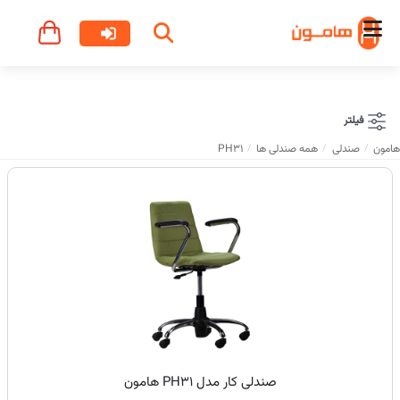
فیلتر
هامون
صندلی
همه صندلی ها
PH31
صندلی کار مدل PH31 هامون