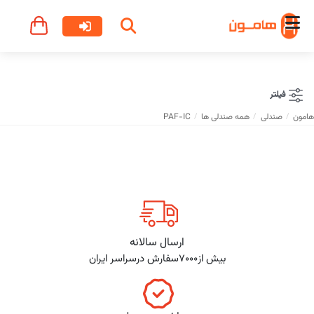
فیلتر
هامون
صندلی
همه صندلی ها
PAF-IC
ارسال سالانه
بیش از7000سفارش درسراسر ایران