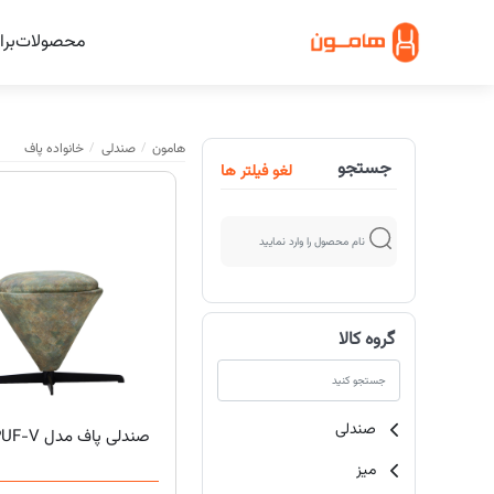
محصولات
برا
هامون
صندلی
خانواده پاف
جستجو
لغو فیلتر ها
گروه کالا
صندلی
صندلی پاف مدل PUF-V هامون
میز