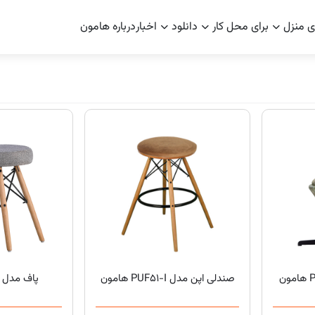
ی منزل
برای محل کار
دانلود
اخبار
درباره هامون
صندلی اپن مدل PUF51-I هامون
پاف مدل PUF-I هامون