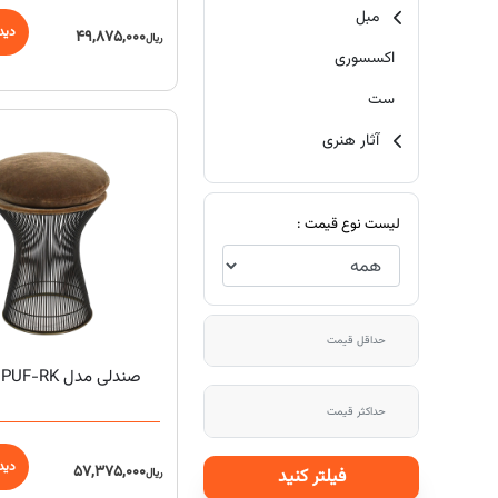
مبل
دید
49,875,000
ریال
اکسسوری
ست
آثار هنری
لیست نوع قیمت :
صندلی مدل PUF-RK هامون
دید
57,375,000
فیلتر کنید
ریال