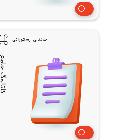
صندلی رستورانی
کاتالوگ ج