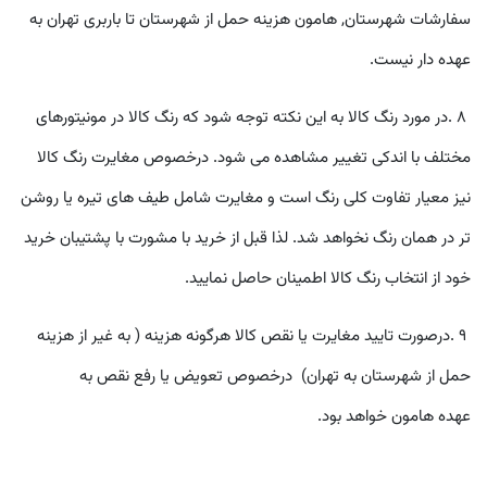
سفارشات شهرستان, هامون هزینه حمل از شهرستان تا باربری تهران به
عهده دار نیست.
٨
.
در مورد رنگ کالا به اين نکته توجه شود که رنگ کالا در مونيتورهای
مختلف با اندکی تغيير مشاهده می شود. درخصوص مغايرت رنگ کالا
نيز معيار تفاوت کلی رنگ است و مغايرت شامل طيف های تيره يا روشن
تر در همان رنگ نخواهد شد. لذا قبل از خريد با مشورت با پشتيبان خريد
خود از انتخاب رنگ کالا اطمينان حاصل نماييد
.
٩
.
درصورت تاييد مغايرت يا نقص کالا هرگونه هزينه ( به غیر از هزینه
حمل از شهرستان به تهران) درخصوص تعويض يا رفع نقص به
عهده هامون خواهد بود
.