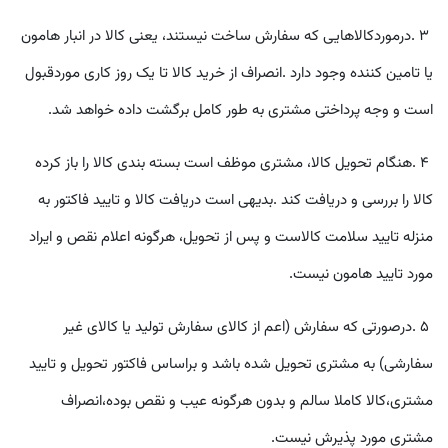
٣
.
درموردکالاهايی که سفارش ساخت نيستند، يعنی کالا در انبار هامون
يا تامين کننده وجود دارد
.
انصراف از خريد کالا تا یک روز کاری موردقبول
است و وجه پرداختی مشتری به طور کامل برگشت داده خواهد شد
.
۴
.
هنگام تحويل کالا، مشتری موظف است بسته بندی کالا را باز کرده
کالا را بررسی و دريافت کند
.
بديهی است دريافت کالا و تاييد فاکتور به
منزله تاييد سلامت کالاست و پس از تحويل، هرگونه اعلام نقص و ايراد
مورد تاييد هامون نيست
.
۵
.
درصورتی که سفارش (اعم از کالای سفارش توليد يا کالای غير
سفارشی) به مشتری تحويل شده باشد و براساس فاکتور تحويل و تاييد
مشتری،کالا کاملا سالم و بدون هرگونه عيب و نقص بوده،انصراف
مشتری مورد پذيرش نيست.