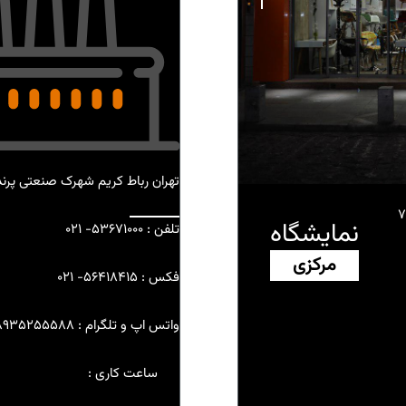
تهران رباط کریم شهرک صنعتی پرند 
نمایشگاه
تلفن : 53671000- ۰۲۱
مرکزی
فکس : ۵۶۴۱۸۴۱۵- ۰۲۱
واتس اپ و تلگرام :
8935255588
ساعت کاری :