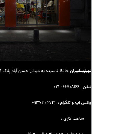
تهران خیابان حافظ نرسیده به میدان حسن آباد پلاک 71
تلفن : ۶۶۷۰۸۱۶۶- ۰۲۱
واتس اپ و تلگرام :
09373047211
ساعت کاری :