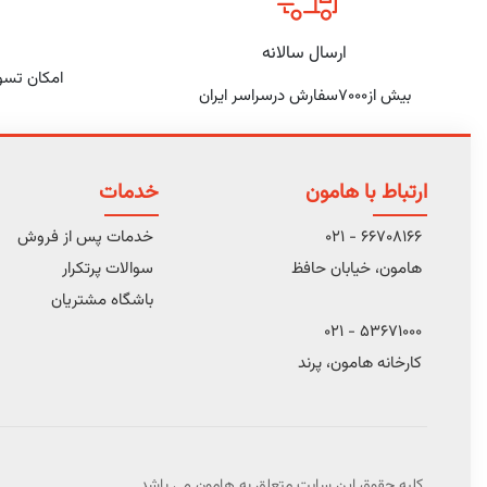
ارسال سالانه
امکان تسو
بیش از7000سفارش درسراسر ایران
ارتباط با هامون
خدمات
66708166 - 021
خدمات پس از فروش
هامون، خیابان حافظ
سوالات پرتکرار
باشگاه مشتریان
53671000 - 021
کارخانه هامون، پرند
کلیه حقوق این سایت متعلق به هامون می باشد.